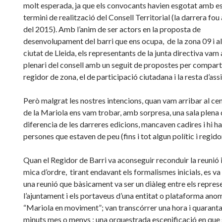
molt esperada, ja que els convocants havien esgotat amb es
termini de realització del Consell Territorial (la darrera fou 
del 2015). Amb l’anim de ser actors en la proposta de
desenvolupament del barri que ens ocupa, de la zona 09 i al
ciutat de Lleida, els representants de la junta directiva vam a
plenari del consell amb un seguit de propostes per compart
regidor de zona, el de participació ciutadana i la resta d’assi
Però malgrat les nostres intencions, quan vam arribar al cen
de la Mariola ens vam trobar, amb sorpresa, una sala plena 
diferencia de les darreres edicions, mancaven cadires i hi ha
persones que estaven de peu (fins i tot algun polític i regidor
Quan el Regidor de Barri va aconseguir reconduir la reunió 
mica d’ordre, tirant endavant els formalismes inicials, es v
una reunió que bàsicament va ser un diàleg entre els repres
l’ajuntament i els portaveus d’una entitat o plataforma an
“Mariola en moviment”; van transcórrer una hora i quaranta
minuts mes o menys : una orquestrada escenificació en que 