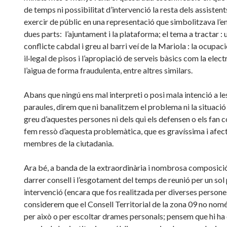
de temps ni possibilitat d’intervenció la resta dels assisten
exercir de públic en una representació que simbolitzava l’e
dues parts: l’ajuntament i la plataforma; el tema a tractar : 
conflicte cabdal i greu al barri veí de la Mariola : la ocupaci
il·legal de pisos i l’apropiació de serveis bàsics com la electr
l’aigua de forma fraudulenta, entre altres similars.
Abans que ningú ens mal interpreti o posi mala intenció a le
paraules, direm que ni banalitzem el problema ni la situació
greu d’aquestes persones ni dels qui els defensen o els fan c
fem ressò d’aquesta problemàtica, que es gravíssima i afec
membres de la ciutadania.
Ara bé, a banda de la extraordinària i nombrosa composici
darrer consell i l’esgotament del temps de reunió per un sol
intervenció (encara que fos realitzada per diverses persone
considerem que el Consell Territorial de la zona 09 no nomé
per això o per escoltar drames personals; pensem que hi ha