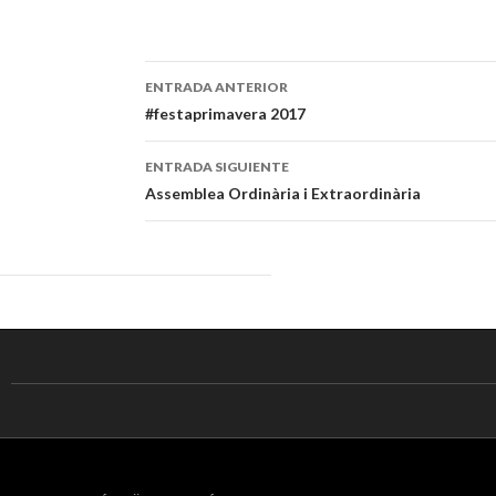
ENTRADA ANTERIOR
Navegación
#festaprimavera 2017
de
ENTRADA SIGUIENTE
entradas
Assemblea Ordinària i Extraordinària