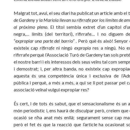
Malgrat tot, avui, el seu diari ha publicat un article amb el 
de Gardeny y la Mariola llevan su rifirrafe por los límites de a
al próximo pleno
. El títol sembla extret d’un capítol d’u
negra,… límits (del territori), rifirrafe… I no diguem de
“
expropiar una parte del barri
o” . Però què és això! Senyor d
existeix cap
rifirrafe
ni ningú
expropia
res a ningú. No ex
rifirrafe perquè l’Associació Turó de Gardeny tan sols pret
el nostre barri i els interessos dels seus veïns tal com semp
i demostrat; i, per altra banda, no existeix cap expropi
aquesta és una competència única i exclusiva de l’Adm
pública i perquè, a més a més, a qui se li pot passar pel 
associació veïnal vulgui expropiar res?
És cert, i de tots és sabut, que el sensacionalisme és un a
món periodístic i, ens haurà de disculpar però, creiem que
ocasió se n’ha anat més enllà; segurament sense cap mal
però el fet és que la reacció que l’article ha ocasionat 