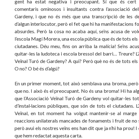
gent ha estat negativa i preocupant. Sí que és cert
comentaris ominosos i insultants contra l’associació de
Gardeny, i que no és més que una transcripció de les de
d’algun interlocutor, però el fet que hi ha manifestacions fo
absurdes. Però la cosa no acaba aquí, se’ns acusa de vo
l’escola Magí Morera, una escola pública que és de tots els 
ciutadanes. Déu meu, fins on arriba la malícia! Se’ns acu
quitar-les la ludoteca i escola bressol del barri… Treure? L
Veïnal Turó de Gardeny? A qui? Però què no és de tots els
O no? O bé és d’algú?
En un primer moment, tot això semblava una broma, però 
que no. I això és el preocupant. No és una broma! Hi ha al
que l’Associació Veïnal Turó de Gardeny vol quitar-les tot
d’instal·lacions públiques, que són de tots el ciutadans. L
Veïnal, en tot moment ha volgut mantenir-se al marge 
reaccions unilaterals mancades de fonaments i fruit de no 
però avui els nostres veïns ens han dit que ja n’hi ha prou! I
que hem redactat aquesta carta.