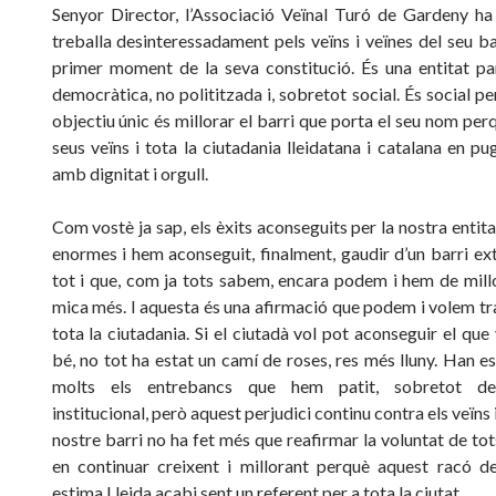
Senyor Director, l’Associació Veïnal Turó de Gardeny ha 
treballa desinteressadament pels veïns i veïnes del seu ba
primer moment de la seva constitució. És una entitat par
democràtica, no polititzada i, sobretot social. És social pe
objectiu únic és millorar el barri que porta el seu nom perq
seus veïns i tota la ciutadania lleidatana i catalana en pu
amb dignitat i orgull.
Com vostè ja sap, els èxits aconseguits per la nostra entita
enormes i hem aconseguit, finalment, gaudir d’un barri ext
tot i que, com ja tots sabem, encara podem i hem de mill
mica més. I aquesta és una afirmació que podem i volem t
tota la ciutadania. Si el ciutadà vol pot aconseguir el que 
bé, no tot ha estat un camí de roses, res més lluny. Han es
molts els entrebancs que hem patit, sobretot de
institucional, però aquest perjudici continu contra els veïns 
nostre barri no ha fet més que reafirmar la voluntat de tot
en continuar creixent i millorant perquè aquest racó de
estima Lleida acabi sent un referent per a tota la ciutat.