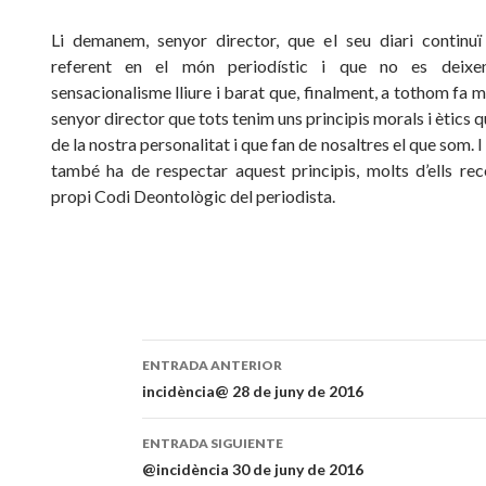
Li demanem, senyor director, que el seu diari continuï
referent en el món periodístic i que no es deixe
sensacionalisme lliure i barat que, finalment, a tothom fa m
senyor director que tots tenim uns principis morals i ètics 
de la nostra personalitat i que fan de nosaltres el que som. I 
també ha de respectar aquest principis, molts d’ells reco
propi Codi Deontològic del periodista.
ENTRADA ANTERIOR
Navegación
incidència@ 28 de juny de 2016
de
ENTRADA SIGUIENTE
entradas
@incidència 30 de juny de 2016