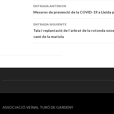
ENTRADA ANTERIOR
Navegación
Mesures de prevenció de la COVID-19 a Lleida p
de
ENTRADA SIGUIENTE
entradas
Tala i replantació de l´arbrat de la rotonda onze
camí de la mariola
ASSOCIACIÓ VEÏNAL TURÓ DE GARDENY