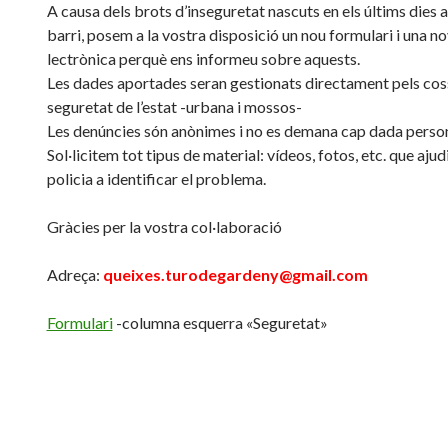
A causa dels brots d’inseguretat nascuts en els últims dies a
barri, posem a la vostra disposició un nou formulari i una n
lectrònica perquè ens informeu sobre aquests.
Les dades aportades seran gestionats directament pels cos
seguretat de l’estat -urbana i mossos-
Les denúncies són anònimes i no es demana cap dada person
Sol·licitem tot tipus de material: vídeos, fotos, etc. que ajudi
policia a identificar el problema.
Gràcies per la vostra col·laboració
Adreça:
queixes.turodegardeny@gmail.com
Formulari
-columna esquerra «Seguretat»