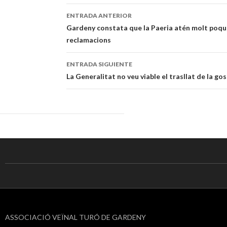
ENTRADA ANTERIOR
Navegación
Gardeny constata que la Paeria atén molt poque
reclamacions
de
entradas
ENTRADA SIGUIENTE
La Generalitat no veu viable el trasllat de la go
ASSOCIACIÓ VEÏNAL TURÓ DE GARDENY