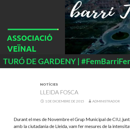
Buscar
TURÓ DE GARDENY | #FemBarriFe
SALTAR
AL
CONTENIDO
NOTÍCIES
LLEIDA FOSCA
1 DE DICIEMBRE DE 2015
ADMINISTRADOR
Durant el mes de Novembre el Grup Municipal de CIU, jun
amb la ciutadania de Lleida, vam fer mesures de la intensita