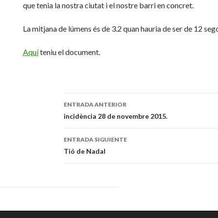
que tenia la nostra ciutat i el nostre barri en concret.
La mitjana de lúmens és de 3.2 quan hauria de ser de 12 segon
Aquí
teniu el document.
ENTRADA ANTERIOR
Navegación
incidència 28 de novembre 2015.
de
ENTRADA SIGUIENTE
entradas
Tió de Nadal