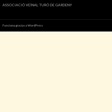
ASSOCIACIÓ VEÏNAL TURÓ DE GARDENY
Funciona gracias a WordPress