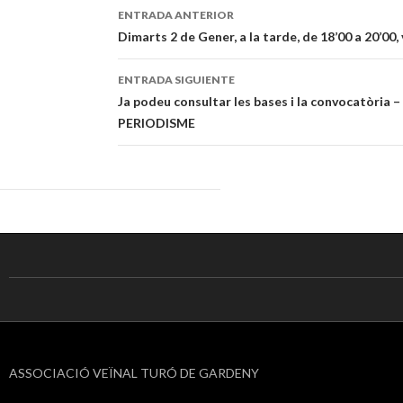
ENTRADA ANTERIOR
Navegación
Dimarts 2 de Gener, a la tarde, de 18’00 a 20’00,
de
ENTRADA SIGUIENTE
entradas
Ja podeu consultar les bases i la convocatòria
PERIODISME
ASSOCIACIÓ VEÏNAL TURÓ DE GARDENY