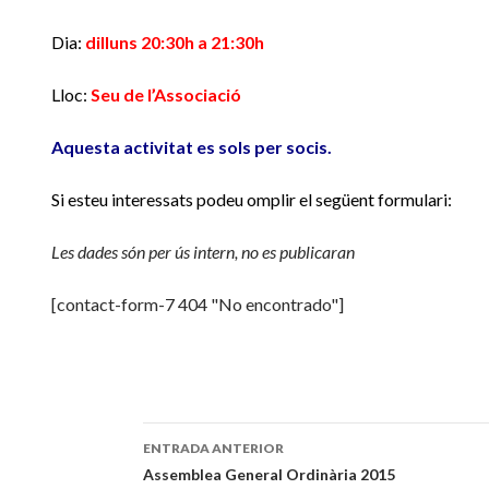
Dia:
dilluns 20:30h a 21:30h
Lloc:
Seu de l’Associació
Aquesta activitat es sols per socis.
Si esteu interessats podeu omplir el següent formulari:
Les dades són per ús intern, no es publicaran
[contact-form-7 404 "No encontrado"]
ENTRADA ANTERIOR
Navegación
Assemblea General Ordinària 2015