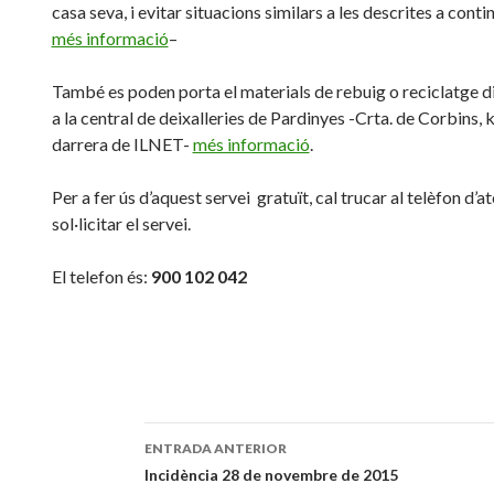
casa seva, i evitar situacions similars a les descrites a conti
més informació
–
També es poden porta el materials de rebuig o reciclatge 
a la central de deixalleries de Pardinyes -Crta. de Corbins, 
darrera de ILNET-
més informació
.
Per a fer ús d’aquest servei gratuït, cal trucar al telèfon d’at
sol·licitar el servei.
El
telefon
és:
900 102 042
ENTRADA ANTERIOR
Navegación
Incidència 28 de novembre de 2015