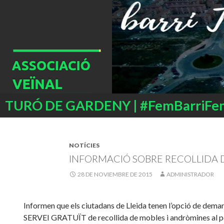
Buscar
TURÓ DE GARDENY | #FemBarriFe
SALTAR
AL
CONTENIDO
NOTÍCIES
INFORMACIÓ SOBRE RECOLLIDA
28 DE NOVIEMBRE DE 2015
ADMINISTRADOR
Informen que els ciutadans de Lleida tenen l’opció de dema
SERVEI GRATUÏT de recollida de mobles i andròmines al p