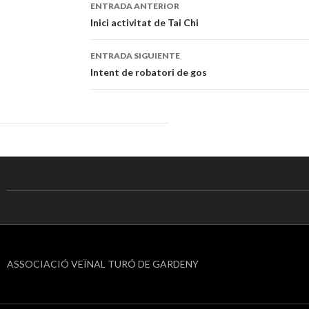
ENTRADA ANTERIOR
Navegación
Inici activitat de Tai Chi
de
ENTRADA SIGUIENTE
entradas
Intent de robatori de gos
ASSOCIACIÓ VEÏNAL TURÓ DE GARDENY