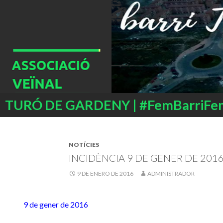
Buscar
TURÓ DE GARDENY | #FemBarriFe
SALTAR
AL
CONTENIDO
NOTÍCIES
INCIDÈNCIA 9 DE GENER DE 201
9 DE ENERO DE 2016
ADMINISTRADOR
9 de gener de 2016