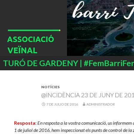
Buscar
TURÓ DE GARDENY | #FemBarriFe
SALTAR
AL
CONTENIDO
NOTÍCIES
@INCIDÈNCIA 23 DE JUNY DE 20
7 DE JULIO DE 2016
ADMINISTRADOR
Resposta
:
En resposta a la vostra comunicació, us informem 
1 de juliol de 2016, hem inspeccionat els punts de control de la