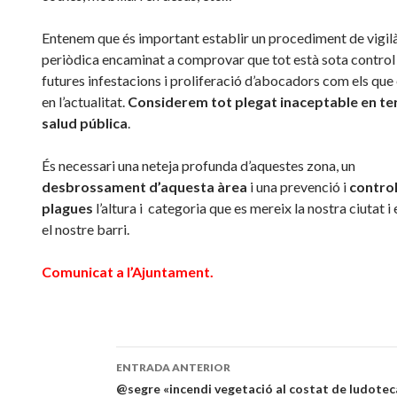
Entenem que és important establir un procediment de vigil
periòdica encaminat a comprovar que tot està sota control 
futures infestacions i proliferació d’abocadors com els que
en l’actualitat.
Considerem tot plegat inaceptable en t
salud pública
.
És necessari una neteja profunda d’aquestes zona, un
desbrossament d’aquesta àrea
i una
prevenció
i
control
plagues
l’altura i categoria que es mereix la nostra ciutat i
el nostre barri.
Comunicat a l’Ajuntament.
ENTRADA ANTERIOR
Navegación
@segre «incendi vegetació al costat de ludote