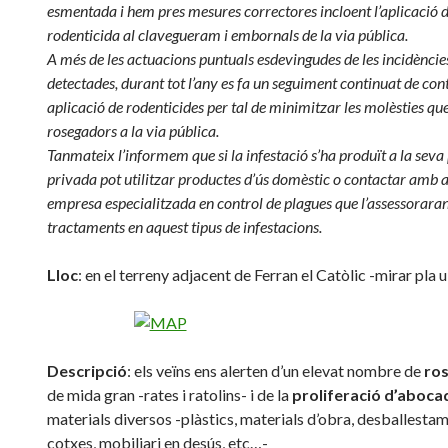
esmentada i hem pres mesures correctores incloent l’aplicació 
rodenticida al clavegueram i embornals de la via pública.
A més de les actuacions puntuals esdevingudes de les incidèncie
detectades, durant tot l’any es fa un seguiment continuat de cont
aplicació de rodenticides per tal de minimitzar les molèsties qu
rosegadors a la via pública.
Tanmateix l’informem que si la infestació s’ha produït a la seva
privada pot utilitzar productes d’ús domèstic o contactar amb 
empresa especialitzada en control de plagues que l’assessoraran
tractaments en aquest tipus de infestacions.
Lloc
: en el terreny adjacent de Ferran el Catòlic -mirar pla 
Descripció
: els veïns ens alerten d’un elevat nombre de
ro
de mida gran -rates i ratolins- i de la
proliferació d’aboc
materials diversos -plàstics, materials d’obra, desballesta
cotxes, mobiliari en desús, etc…-