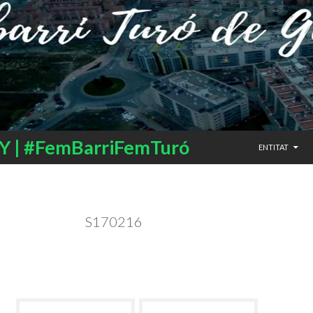
SALTAR AL CO
 | #FemBarriFemTuró
ENTITAT
S170216