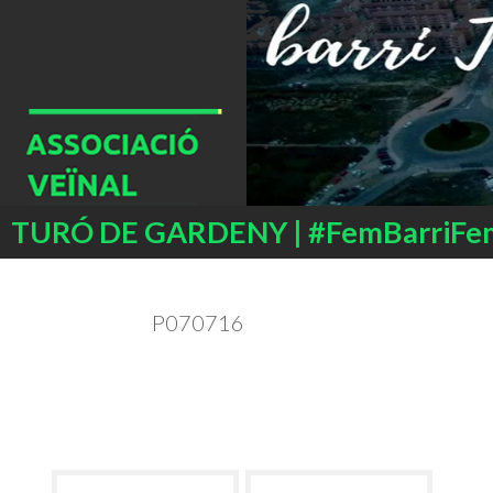
Buscar
TURÓ DE GARDENY | #FemBarriFe
SALTAR
AL
CONTENIDO
P070716