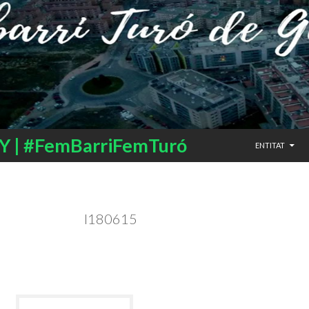
SALTAR AL CO
 | #FemBarriFemTuró
ENTITAT
I180615