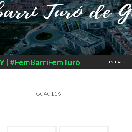
SALTAR AL CO
 | #FemBarriFemTuró
ENTITAT
G040116