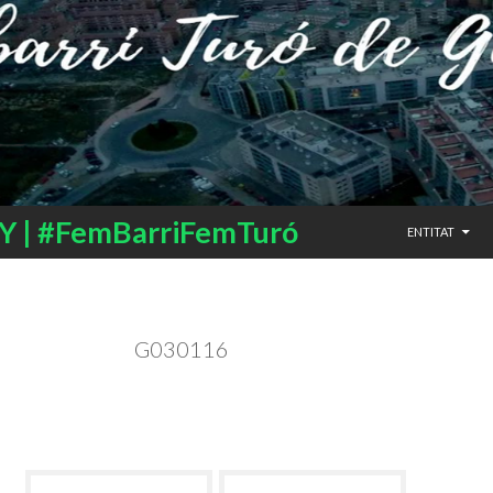
SALTAR AL CO
 | #FemBarriFemTuró
ENTITAT
G030116