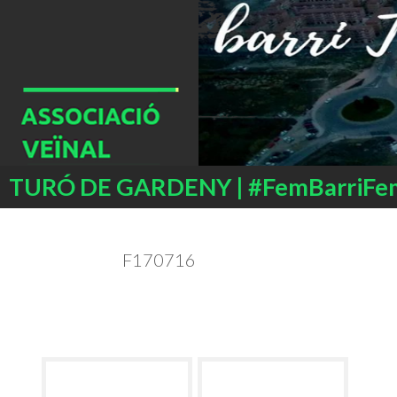
Buscar
TURÓ DE GARDENY | #FemBarriFe
SALTAR
AL
CONTENIDO
F170716