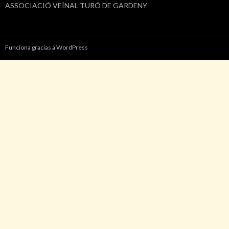
ASSOCIACIÓ VEÏNAL TURÓ DE GARDENY
Funciona gracias a WordPress