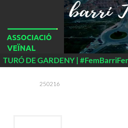
Buscar
TURÓ DE GARDENY | #FemBarriFe
SALTAR
AL
CONTENIDO
250216