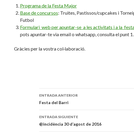
Programa de la Festa Major
Base de concursos
: Truites, Pastissos/cupcakes i Tornei
Futbol
Formulari web per apuntar-se a les activitats i a la fest
pots apuntar-te via email o whatsapp, consulta el punt 1.
Gràcies per la vostra col·laboració.
ENTRADA ANTERIOR
Navegación
Festa del Barri
de
ENTRADA SIGUIENTE
entradas
@incidència 30 d’agost de 2016