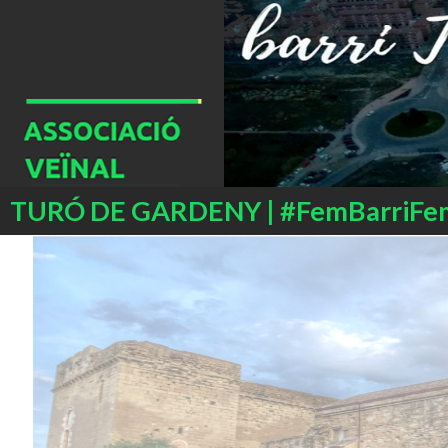
Buscar
TURÓ DE GARDENY | #FemBarriFe
SALTAR
AL
CONTENIDO