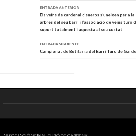
ENTRADA ANTERIOR
Navegación
Els veïns de cardenal cisneros s’uneixen per a la
arbres del seu barri i l’associació de veïns turo
de
suport totalment i aquesta al seu costat
entradas
ENTRADA SIGUIENTE
Campionat de Butifarra del Barri Turo de Gard
ASSOCIACIÓ VEÏNAL TURÓ DE GARDENY