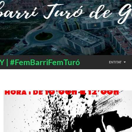
SALTAR AL CO
 | #FemBarriFemTuró
ENTITAT