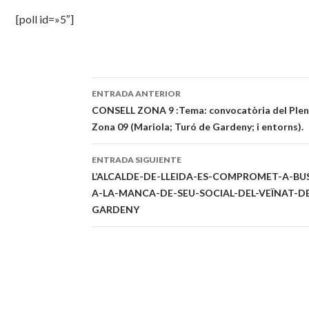
[poll id=»5″]
ENTRADA ANTERIOR
Navegación
CONSELL ZONA 9 :Tema: convocatòria del Plenar
Zona 09 (Mariola; Turó de Gardeny; i entorns).
de
entradas
ENTRADA SIGUIENTE
L’ALCALDE-DE-LLEIDA-ES-COMPROMET-A-B
A-LA-MANCA-DE-SEU-SOCIAL-DEL-VEÏNAT-D
GARDENY