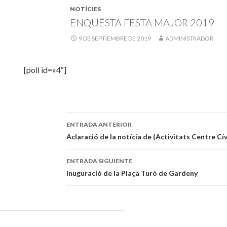
NOTÍCIES
ENQUËSTA FESTA MAJOR 2019
9 DE SEPTIEMBRE DE 2019
ADMINISTRADOR
[poll id=»4″]
ENTRADA ANTERIOR
Navegación
Aclaració de la notícia de (Activitats Centre Cív
de
ENTRADA SIGUIENTE
entradas
Inuguració de la Plaça Turó de Gardeny