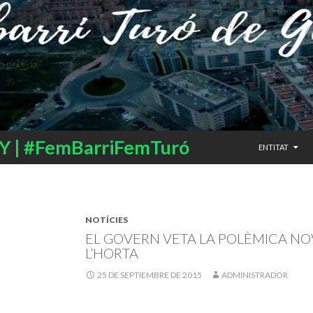
SALTAR AL CO
 | #FemBarriFemTuró
ENTITAT
NOTÍCIES
EL GOVERN VETA LA POLÈMICA NO
L’HORTA
25 DE SEPTIEMBRE DE 2015
ADMINISTRADOR