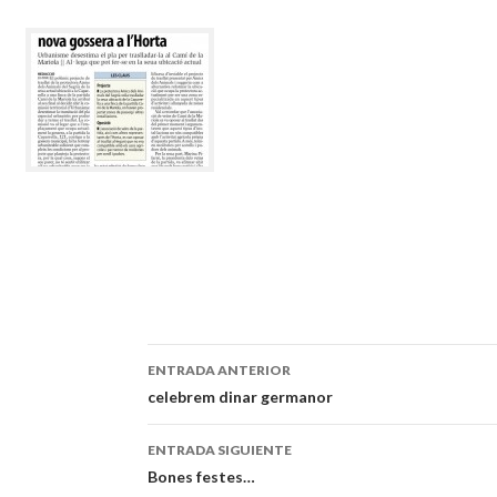
ENTRADA ANTERIOR
Navegación
celebrem dinar germanor
de
ENTRADA SIGUIENTE
entradas
Bones festes…