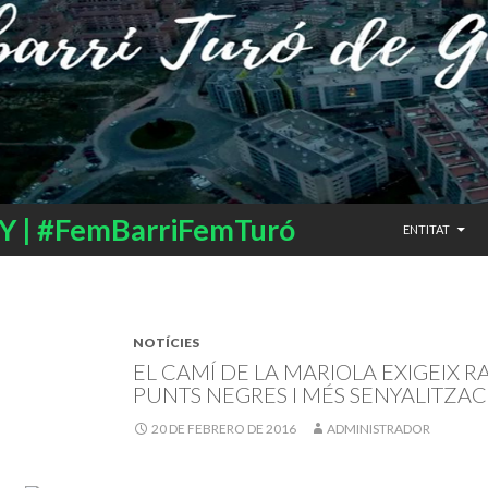
SALTAR AL CO
 | #FemBarriFemTuró
ENTITAT
NOTÍCIES
EL CAMÍ DE LA MARIOLA EXIGEIX R
PUNTS NEGRES I MÉS SENYALITZAC
20 DE FEBRERO DE 2016
ADMINISTRADOR