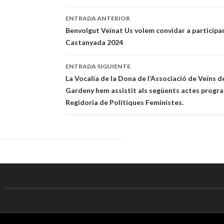
ENTRADA ANTERIOR
Navegación
Benvolgut Veïnat Us volem convidar a participar 
Castanyada 2024
de
entradas
ENTRADA SIGUIENTE
La Vocalía de la Dona de l’Associació de Veïns d
Gardeny hem assistit als següents actes progra
Regidoria de Polítiques Feministes.