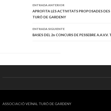
ENTRADA ANTERIOR
Navegación
APROFITA LES ACTIVITATS PROPOSADES DES 
TURÓ DE GARDENY
de
entradas
ENTRADA SIGUIENTE
BASES DEL 2n CONCURS DE PESSEBRE A.A.V.V. 
ASSOCIACIÓ VEÏNAL TURÓ DE GARDENY