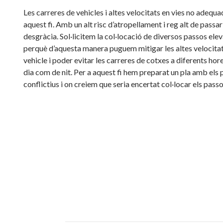
Les carreres de vehicles i altes velocitats en vies no adequa
aquest fi. Amb un alt risc d’atropellament i reg alt de passa
desgràcia. Sol·licitem la col·locació de diversos passos elev
perquè d’aquesta manera puguem mitigar les altes velocita
vehicle i poder evitar les carreres de cotxes a diferents hore
dia com de nit. Per a aquest fi hem preparat un pla amb els
conflictius i on creiem que seria encertat col·locar els passo