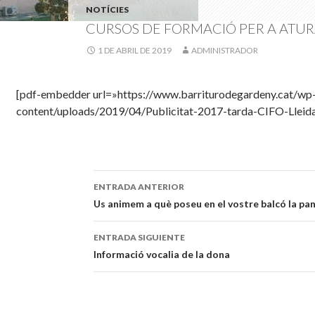
NOTÍCIES
CURSOS DE FORMACIÓ PER A ATUR
1 DE ABRIL DE 2019
ADMINISTRADOR
[pdf-embedder url=»https://www.barriturodegardeny.cat/wp
content/uploads/2019/04/Publicitat-2017-tarda-CIFO-Lleida
ENTRADA ANTERIOR
Navegación
Us animem a què poseu en el vostre balcó la pan
de
ENTRADA SIGUIENTE
entradas
Informació vocalia de la dona