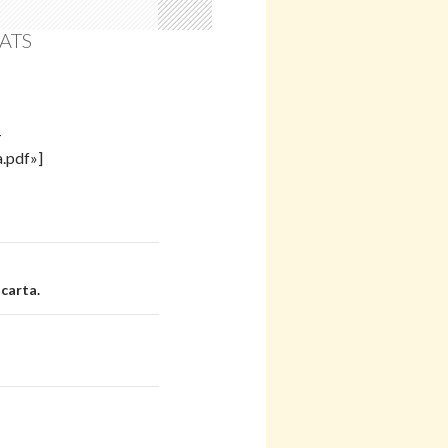
ATS
-
.pdf»]
carta.