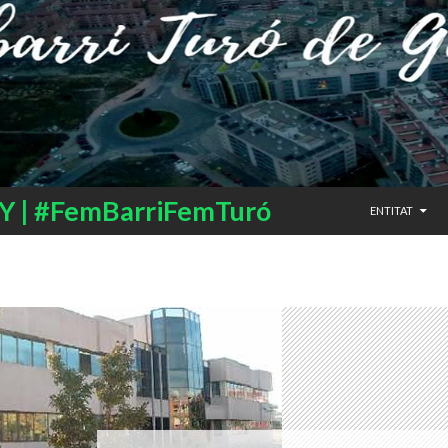
SALTAR AL CO
 | #FemBarriFemTuró
ENTITAT