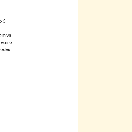
b 5
com va
 reunió
odeu