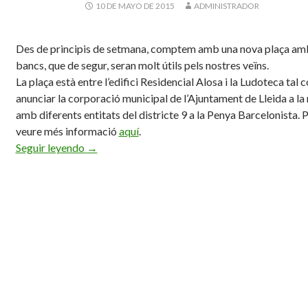
10 DE MAYO DE 2015
ADMINISTRADOR
Des de principis de setmana, comptem amb una nova plaça am
bancs, que de segur, seran molt útils pels nostres veïns.
La plaça està entre l’edifici Residencial Alosa i la Ludoteca tal 
anunciar la corporació municipal de l’Ajuntament de Lleida a la
amb diferents entitats del districte 9 a la Penya Barcelonista
.
P
veure
més informació
aquí
.
Seguir leyendo
Nova Plaça
→