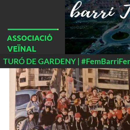
Buscar
TURÓ DE GARDENY | #FemBarriFe
SALTAR
AL
CONTENIDO