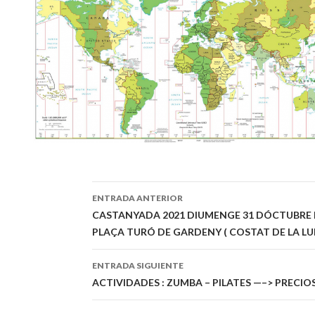
ENTRADA ANTERIOR
Navegación
CASTANYADA 2021 DIUMENGE 31 DÓCTUBRE DE
PLAÇA TURÓ DE GARDENY ( COSTAT DE LA L
de
entradas
ENTRADA SIGUIENTE
ACTIVIDADES : ZUMBA – PILATES —–> PRECI