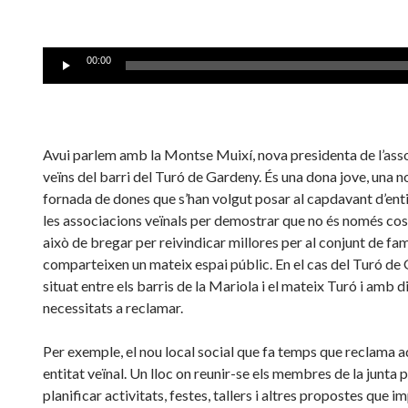
Reproductor
00:00
de
audio
Avui parlem amb la Montse Muixí, nova presidenta de l’ass
veïns del barri del Turó de Gardeny. És una dona jove, una n
fornada de dones que s’han volgut posar al capdavant d’ent
les associacions veïnals per demostrar que no és només co
això de bregar per reivindicar millores per al conjunt de fam
comparteixen un mateix espai públic. En el cas del Turó de
situat entre els barris de la Mariola i el mateix Turó i amb d
necessitats a reclamar.
Per exemple, el nou local social que fa temps que reclama 
entitat veïnal. Un lloc on reunir-se els membres de la junta p
planificar activitats, festes, tallers i altres propostes que i