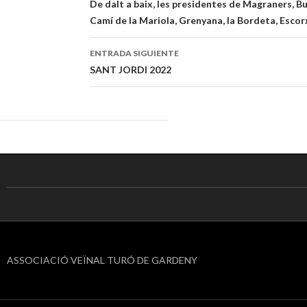
Navegación
De dalt a baix, les presidentes de Magraners, But
Camí de la Mariola, Grenyana, la Bordeta, Escor
de
entradas
ENTRADA SIGUIENTE
SANT JORDI 2022
ASSOCIACIÓ VEÏNAL TURÓ DE GARDENY