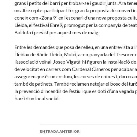
grans i petits del barri per trobar-se i gaudir junts. Ara tene
un altre repte: participar i fer gran la proposta de convertir 
coneix com «Zona 9″ en l’escenari d’una nova proposta cultu
Lleida, el festival Enre9, promogut per la companyia de teat
Baldufa i previst per aquest mes de maig.
Entre les demandes que posa de relleu, en una entrevista a l
Lleida» de Ràdio Lleida, Muixí, acompanyada del Tresorer 
l’associació veïnal, Josep Vigatà, hi figuren la instal·lació d
de velocitat en carrers com Cardenal Cisneros per acabar 
asseguren que és un costum, les curses de cotxes i, darrera
també de patinets. També reclamen netejar el bosc del turó
la prevenció d’incendis de l’estiu i que es doti d’una vegada 
barri d’un local social.
ENTRADA ANTERIOR