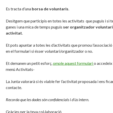
Es tracta d’una
borsa de voluntaris
.
Desitgem que participis en totes les activitats que puguis i si t
ganes i una mica de temps puguis
ser organitzador voluntari
activitat
.
Et pots apuntar a totes les d’activitats que promou l’associació 
en el formulari si ésser voluntari/organitzador o no.
Et demanen un petit esforç,
omple aquest formulari
o accedeix 
menú Activitats-
La Junta valorarà si és viable fer l’activitat proposada i ens fic
contacte.
Recorda que les dades són confidencials i d’ús intern.
Gràcies per la teva col·laboració