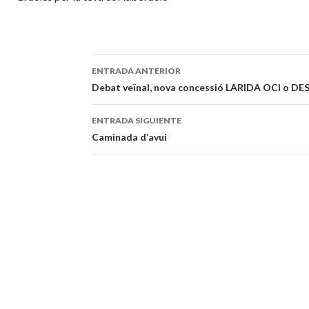
ENTRADA ANTERIOR
Navegación
Debat veïnal, nova concessió LARIDA OCI o D
de
ENTRADA SIGUIENTE
entradas
Caminada d’avui