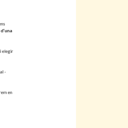
ens
 d’una
i elegir
al -
arem en