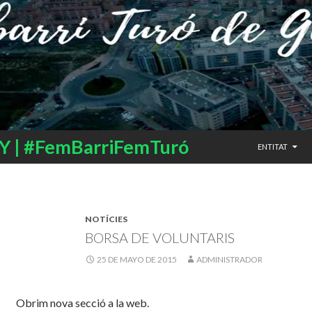
SALTAR AL CO
 | #FemBarriFemTuró
ENTITAT
NOTÍCIES
BORSA DE VOLUNTARIS
25 DE MAYO DE 2015
ADMINISTRADOR
Obrim nova secció a la web.