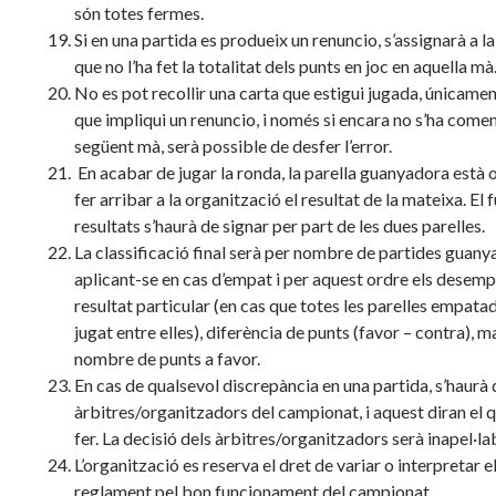
són totes fermes.
Si en una partida es produeix un renuncio, s’assignarà a la
que no l’ha fet la totalitat dels punts en joc en aquella mà
No es pot recollir una carta que estigui jugada, únicamen
que impliqui un renuncio, i només si encara no s’ha comen
següent mà, serà possible de desfer l’error.
En acabar de jugar la ronda, la parella guanyadora està 
fer arribar a la organització el resultat de la mateixa. El f
resultats s’haurà de signar per part de les dues parelles.
La classificació final serà per nombre de partides guany
aplicant-se en cas d’empat i per aquest ordre els desemp
resultat particular (en cas que totes les parelles empata
jugat entre elles), diferència de punts (favor – contra), m
nombre de punts a favor.
En cas de qualsevol discrepància en una partida, s’haurà d
àrbitres/organitzadors del campionat, i aquest diran el q
fer. La decisió dels àrbitres/organitzadors serà inapel·la
L’organització es reserva el dret de variar o interpretar e
reglament pel bon funcionament del campionat.