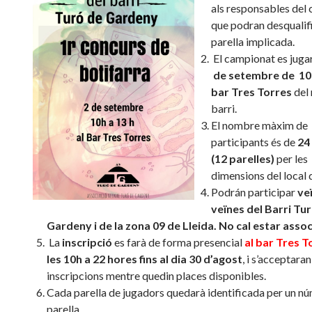
als responsables del 
que podran desqualifi
parella implicada.
El campionat es juga
de setembre de 10h
bar Tres Torres
del 
barri.
El nombre màxim de
participants és de
24
(12 parelles)
per les
dimensions del local d
Podrán participar
veï
veïnes del Barri Tu
Gardeny i de la zona 09 de Lleida.
No cal estar assoc
La
inscripció
es farà de forma presencial
al bar Tres T
les 10h a 22 hores fins al dia 30 d’agost
, i s’acceptaran
inscripcions mentre quedin places disponibles.
Cada parella de jugadors quedarà identificada per un n
parella.