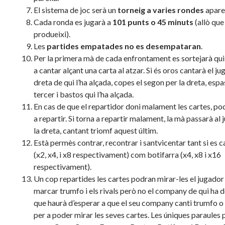
El sistema de joc serà un
torneig a varies rondes
aparel
Cada ronda es jugarà a
101 punts o 45 minuts
(allò que
produeixi).
Les
partides empatades no es desempataran
.
Per la primera mà de cada enfrontament es sortejarà qu
a cantar alçant una carta al atzar. Si és oros cantarà el ju
dreta de qui l’ha alçada, copes el segon per la dreta, espa
tercer i bastos qui l’ha alçada.
En cas de que el repartidor doni malament les cartes, po
a repartir. Si torna a repartir malament, la mà passarà al
la dreta, cantant triomf aquest últim.
Està permès contrar, recontrar i santvicentar tant si es c
(x2, x4, i x8 respectivament) com botifarra (x4, x8 i x16
respectivament).
Un cop repartides les cartes podran mirar-les el jugador 
marcar trumfo i els rivals però no el company de qui ha d
que haurà d’esperar a que el seu company canti trumfo o 
per a poder mirar les seves cartes. Les úniques paraules