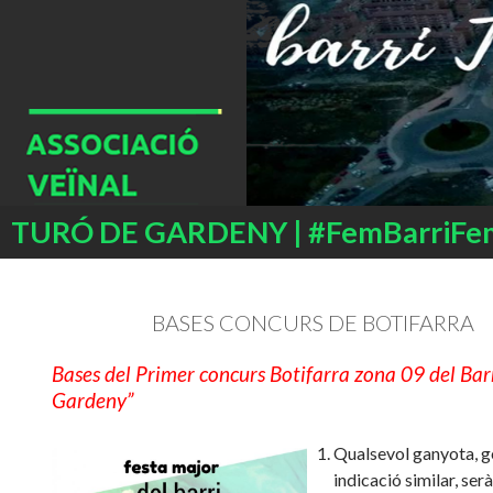
Buscar
TURÓ DE GARDENY | #FemBarriFe
SALTAR
AL
CONTENIDO
BASES CONCURS DE BOTIFARRA
Bases del Primer concurs Botifarra zona 09 del Bar
Gardeny”
Qualsevol ganyota, ge
indicació similar, ser