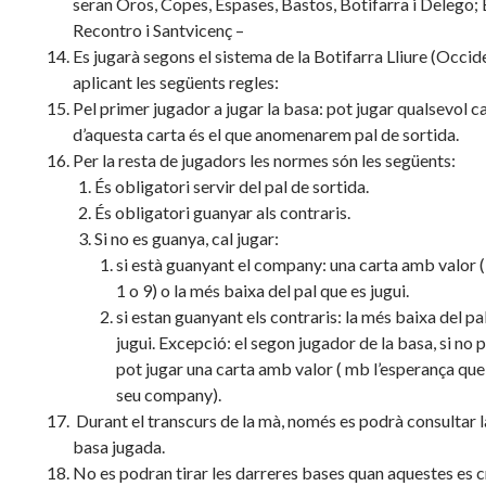
seran Oros, Copes, Espases, Bastos, Botifarra i Delego; 
Recontro i Santvicenç –
Es jugarà segons el sistema de la Botifarra Lliure (Occide
aplicant les següents regles:
Pel primer jugador a jugar la basa: pot jugar qualsevol car
d’aquesta carta és el que anomenarem pal de sortida.
Per la resta de jugadors les normes són les següents:
És obligatori servir del pal de sortida.
És obligatori guanyar als contraris.
Si no es guanya, cal jugar:
si està guanyant el company: una carta amb valor (
1 o 9) o la més baixa del pal que es jugui.
si estan guanyant els contraris: la més baixa del pa
jugui. Excepció: el segon jugador de la basa, si no p
pot jugar una carta amb valor ( mb l’esperança que
seu company).
Durant el transcurs de la mà, només es podrà consultar l
basa jugada.
No es podran tirar les darreres bases quan aquestes es 