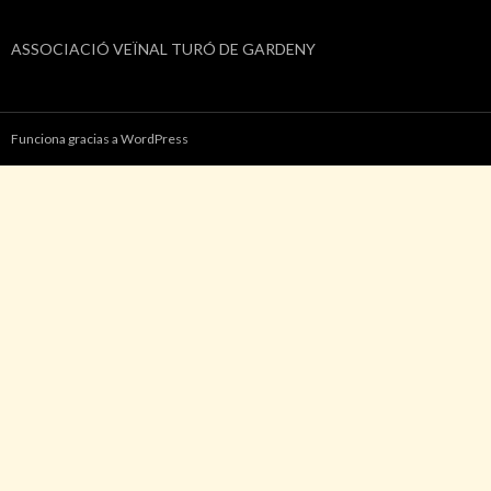
ASSOCIACIÓ VEÏNAL TURÓ DE GARDENY
Funciona gracias a WordPress