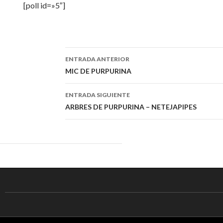
[poll id=»5″]
ENTRADA ANTERIOR
Navegación
MIC DE PURPURINA
de
ENTRADA SIGUIENTE
entradas
ARBRES DE PURPURINA – NETEJAPIPES