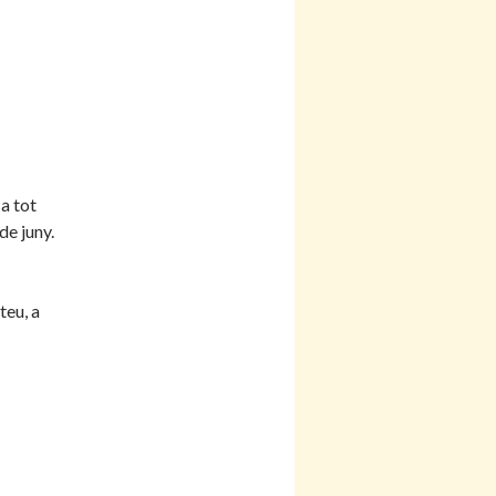
a tot
de juny.
teu, a