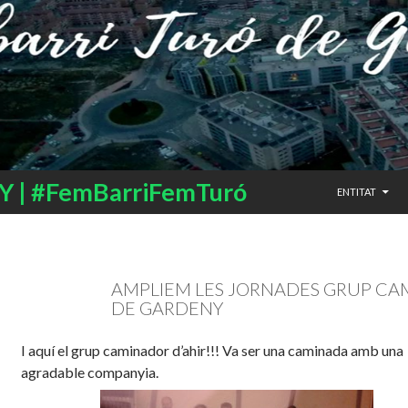
SALTAR AL CO
 | #FemBarriFemTuró
ENTITAT
AMPLIEM LES JORNADES GRUP C
DE GARDENY
I aquí el grup caminador d’ahir!!! Va ser una caminada amb una
agradable companyia.