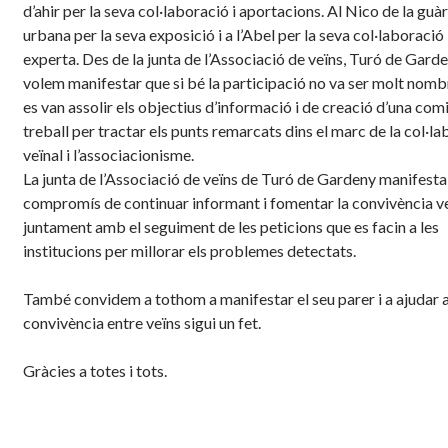
d’ahir per la seva col·laboració i aportacions. Al
Nico
de la guàr
urbana per la seva exposició i a l’Abel per la seva col·laboració
experta. Des de la junta de l’Associació de veïns, Turó de Gard
volem manifestar que si bé la participació no va ser molt nomb
es van assolir els objectius d’informació i de creació d’una com
treball per tractar els punts remarcats dins el marc de la col·l
veïnal i l’associacionisme.
La junta de l’Associació de veïns de Turó de Gardeny manifesta 
compromís de continuar informant i fomentar la convivència ve
juntament amb el seguiment de les peticions que es facin a les
institucions per millorar els problemes detectats.
També convidem a tothom a manifestar el seu parer i a ajudar a
convivència entre veïns sigui un fet.
Gràcies a totes i tots.