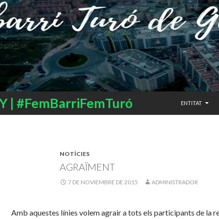
SALTAR AL CO
 | #FemBarriFemTuró
ENTITAT
NOTÍCIES
AGRAÏMENT
7 DE NOVIEMBRE DE 2015
ADMINISTRADOR
Amb aquestes línies volem agrair a tots els participants de la r