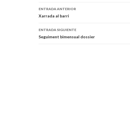
ENTRADA ANTERIOR
Navegación
Xarrada al barri
de
ENTRADA SIGUIENTE
entradas
Seguiment bimensual dossier