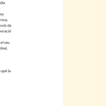
dia
eny
rosa,
issió de
aboració
el seu
ïnal,
 què la