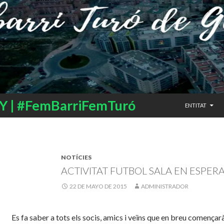
SALTAR AL CO
 | #FemBarriFemTuró
ENTITAT
NOTÍCIES
ACTIVITAT FUTBOL SALA EN ESPER
22 DE MAYO DE 2015
ADMINISTRADOR
Es fa saber a tots els socis, amics i veïns que en breu començar