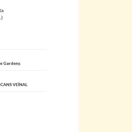
ta
.
)
e Gardeny.
ESCANS VEÏNAL