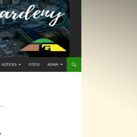
NTENIDO
NOTÍCIES
FOTOS
ADMIN
A…
à