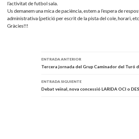
l’activitat de futbol sala.
Us demanem una mica de paciència, estem a l’espera de respos
administrativa (petició per escrit de la pista del
cole
, horari, etc
Gràcies!!!
ENTRADA ANTERIOR
Navegación
Tercera jornada del Grup Caminador del Turó d
de
ENTRADA SIGUIENTE
entradas
Debat veïnal, nova concessió LARIDA OCI o D