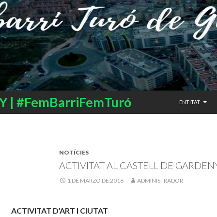
SALTAR AL CO
 | #FemBarriFemTuró
ENTITAT
NOTÍCIES
ACTIVITAT AL CASTELL DE GARDEN
1 DE MARZO DE 2016
ADMINISTRADOR
ACTIVITAT D’ART I CIUTAT