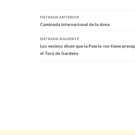
ENTRADA ANTERIOR
Navegación
Caminada internacional de la dona
de
ENTRADA SIGUIENTE
entradas
Los vecinos dicen que la Paeria «no tiene pres
el Turó de Gardeny