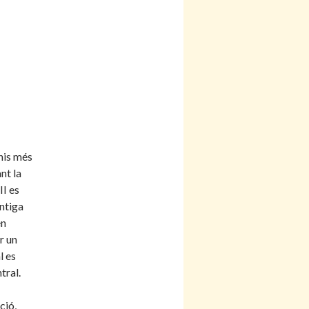
nis més
nt la
II es
ntiga
en
r un
l es
tral.
ció,