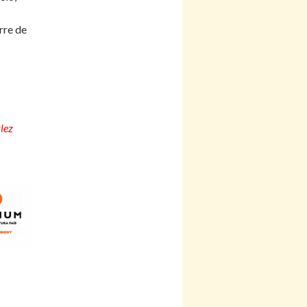
rre de
lez