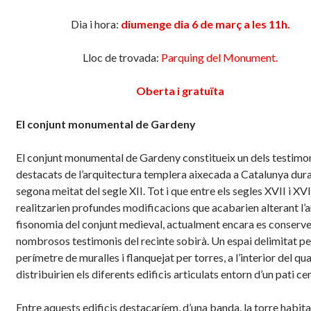
Dia i hora:
diumenge dia 6 de març a les 11h.
Lloc de trovada:
Parquing del Monument.
Oberta i gratuïta
El conjunt monumental de Gardeny
El conjunt monumental de Gardeny constitueix un dels testimo
destacats de l’arquitectura templera aixecada a Catalunya dura
segona meitat del segle XII. Tot i que entre els segles XVII i XVI
realitzarien profundes modificacions que acabarien alterant l’a
fisonomia del conjunt medieval, actualment encara es conserv
nombrosos testimonis del recinte sobirà. Un espai delimitat pe
perímetre de muralles i flanquejat per torres, a l’interior del qua
distribuirien els diferents edificis articulats entorn d’un pati cen
Entre aquests edificis destacaríem, d’una banda, la torre habita