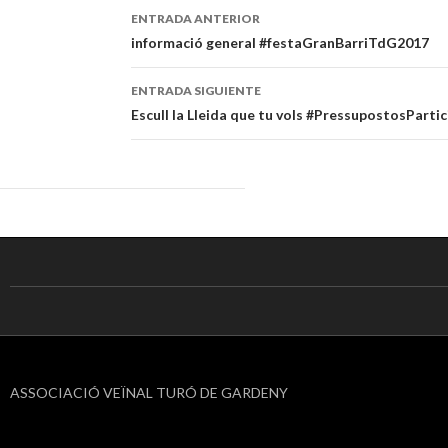
ENTRADA ANTERIOR
Navegación
informació general #festaGranBarriTdG2017
de
ENTRADA SIGUIENTE
entradas
Escull la Lleida que tu vols #PressupostosPartic
ASSOCIACIÓ VEÏNAL TURÓ DE GARDENY