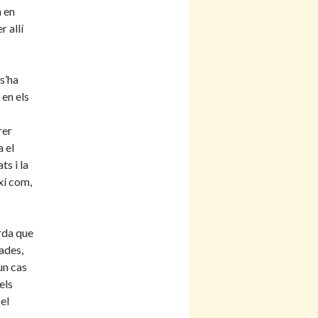
a en
r allí
s’ha
en els
rer
a el
ts i la
xí com,
orda que
ades,
un cas
els
el