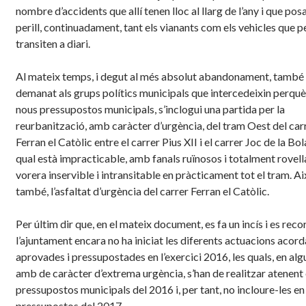
nombre d’accidents que allí tenen lloc al llarg de l’any i que pos
perill, continuadament, tant els vianants com els vehicles que pe
transiten a diari.
Al mateix temps, i degut al més absolut abandonament, també 
demanat als grups polítics municipals que intercedeixin perquè 
nous pressupostos municipals, s’inclogui una partida per la
reurbanització, amb caràcter d’urgència, del tram Oest del car
Ferran el Catòlic entre el carrer Pius XII i el carrer Joc de la Bol
qual està impracticable, amb fanals ruïnosos i totalment rovella
vorera inservible i intransitable en pràcticament tot el tram. Ai
també, l’asfaltat d’urgència del carrer Ferran el Catòlic.
Per últim dir que, en el mateix document, es fa un incís i es rec
l’ajuntament encara no ha iniciat les diferents actuacions acord
aprovades i pressupostades en l’exercici 2016, les quals, en alg
amb de caràcter d’extrema urgència, s’han de realitzar atenent 
pressupostos municipals del 2016 i, per tant, no incloure-les en 
pressupostos del 2017.