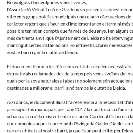
Benvolguts i benvolgudes veïns i veïnes,
l’Associació Veïnal Turó de Gardeny va presentar aquest dimart
diferents grups polítics municipals una relació d’actuacions de
caràcter urgent que s’haurien d’implementar en el termini més 
possible tenint en compte que fa més de deu anys, i en alguns c
més de trenta anys, que l’Ajuntament de Lleida no ha intervingut
mantingut certes instal·lacions i/o infraestructures necessàries
nostre barri i per la ciutat de Lleida.
El document lliurat a les diferents entitats recullen necessitats
estructurals reclamades des de temps pels veïns i veïnes del bar
quals per la seva naturalesa i abast no solament són actuacions
destinades a millorar el barri, sinó també la ciutat de Lleida.
Així doncs, el document lliurat fa referència a la necessitat d’af
pressupostos municipals per l’any 2017 la construcció d’una r
urbana a la cruïlla existent entre el carrer Cardenal Cisneros i la
que comunica aquest carrer amb l’Avinguda Galileu Galilei, a
carrers ubicats al nostre barri, ja que és un punt crític per l’elev