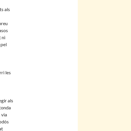
s als
breu
asos
 ni
 pel
ri les
egir als
otonda
 via
mbdós
at