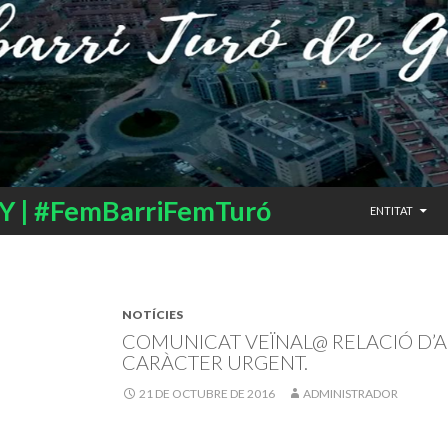
SALTAR AL CO
 | #FemBarriFemTuró
ENTITAT
NOTÍCIES
COMUNICAT VEÏNAL@ RELACIÓ D’
CARÀCTER URGENT.
21 DE OCTUBRE DE 2016
ADMINISTRADOR