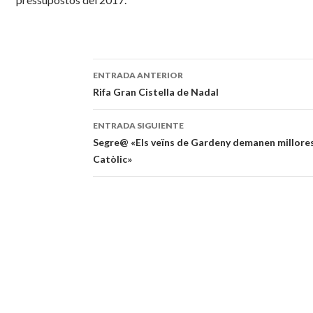
ENTRADA ANTERIOR
Navegación
Rifa Gran Cistella de Nadal
de
ENTRADA SIGUIENTE
entradas
Segre@ «Els veïns de Gardeny demanen millores
Catòlic»