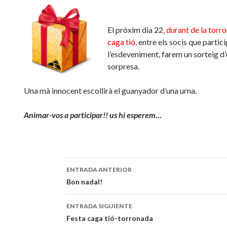
El próxim dia 22
, durant de la torro
caga tió,
entre els socis que partici
l’esdeveniment, farem un sorteig d’
sorpresa.
Una mà innocent escollirà el guanyador d’una urna.
Animar-vos a participar!! us hi esperem…
ENTRADA ANTERIOR
Navegación
Bon nadal!
de
ENTRADA SIGUIENTE
entradas
Festa caga tió-torronada