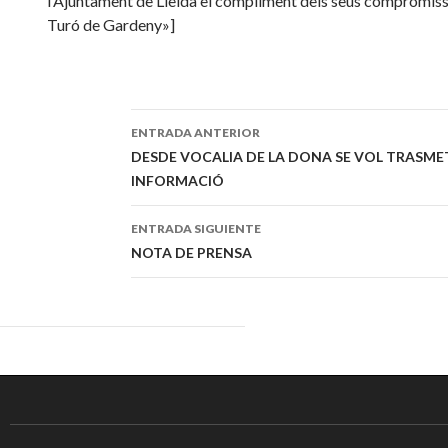
l’Ajuntament de Lleida el compliment dels seus compromiss
Turó de Gardeny»]
ENTRADA ANTERIOR
Navegación
DESDE VOCALIA DE LA DONA SE VOL TRASM
INFORMACIÓ
de
entradas
ENTRADA SIGUIENTE
NOTA DE PRENSA