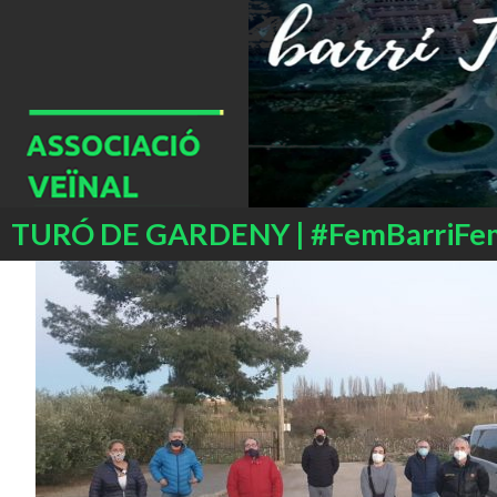
Buscar
TURÓ DE GARDENY | #FemBarriFe
SALTAR
AL
CONTENIDO