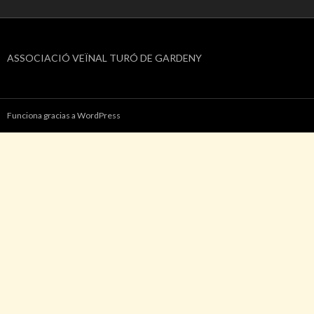
ASSOCIACIÓ VEÏNAL TURÓ DE GARDENY
Funciona gracias a WordPress