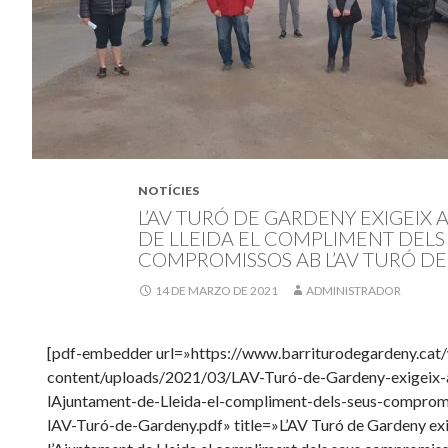
NOTÍCIES
L’AV TURÓ DE GARDENY EXIGEIX 
DE LLEIDA EL COMPLIMENT DELS
COMPROMISSOS AB L’AV TURÓ D
14 DE MARZO DE 2021
ADMINISTRADOR
[pdf-embedder url=»https://www.barriturodegardeny.cat
content/uploads/2021/03/LAV-Turó-de-Gardeny-exigeix-
lAjuntament-de-Lleida-el-compliment-dels-seus-comprom
lAV-Turó-de-Gardeny.pdf» title=»L’AV Turó de Gardeny exi