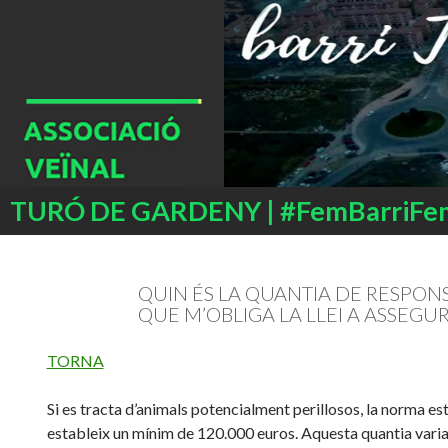
Buscar
TURÓ DE GARDENY | #FemBarriFe
SALTAR
AL
CONTENIDO
QUIN ÉS LA QUANTIA DE RESPONSA
QUE M’OBLIGA LA LLEI A ASSEGU
TORNA
Si es tracta d’animals potencialment perillosos, la norma es
estableix un mínim de 120.000 euros. Aquesta quantia varia