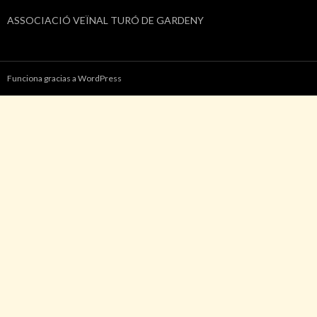
ASSOCIACIÓ VEÏNAL TURÓ DE GARDENY
Funciona gracias a WordPress