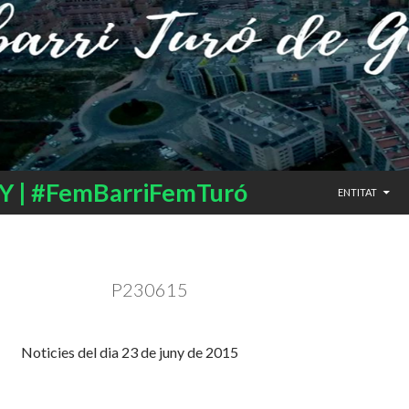
SALTAR AL CO
 | #FemBarriFemTuró
ENTITAT
P230615
Noticies del dia 23 de juny de 2015