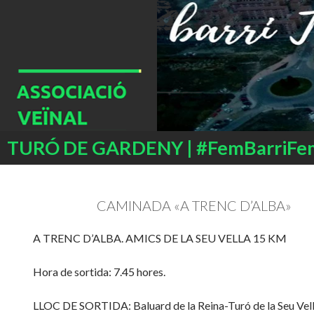
Buscar
TURÓ DE GARDENY | #FemBarriFe
SALTAR
AL
CONTENIDO
CAMINADA «A TRENC D’ALBA»
A TRENC D’ALBA. AMICS DE LA SEU VELLA 15 KM
Hora de sortida: 7.45 hores.
LLOC DE SORTIDA: Baluard de la Reina-Turó de la Seu Vel