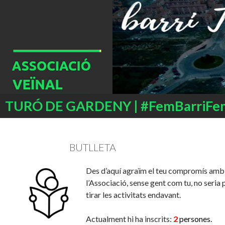
Buscar
TURÓ DE GARDENY | #FemBarriFe
SALTAR
AL
CONTENIDO
BUTLLETA
Des d’aquí agraïm el teu compromís amb
l’Associació, sense gent com tu, no seria 
tirar les activitats endavant.
Actualment hi ha inscrits:
2
persones.