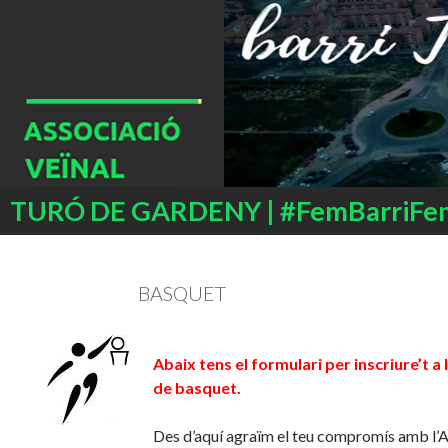
Buscar
TURÓ DE GARDENY | #FemBarriFe
SALTAR
AL
CONTENIDO
BASQUET
Abaix tens el formulari per inscriure’t a l
de basquet.
Des d’aquí agraïm el teu compromís amb l’A