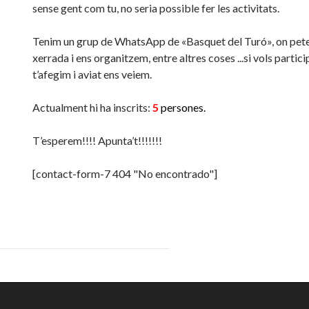
sense gent com tu, no seria possible fer les activitats.
Tenim un grup de WhatsApp de «Basquet del Turó», on pet
xerrada i ens organitzem, entre altres coses ..
.si
vols partici
t’
afegim i aviat ens veiem.
Actualment hi ha inscrits:
5
persones.
T’esperem!!!! Apunta’t!!!!!!!
[contact-form-7 404 "No encontrado"]