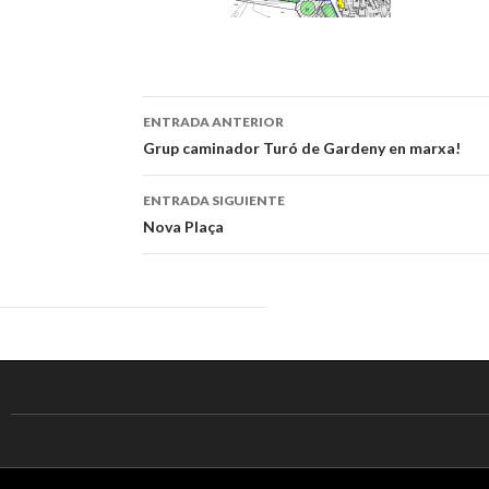
ENTRADA ANTERIOR
Navegación
Grup caminador Turó de Gardeny en marxa!
de
ENTRADA SIGUIENTE
entradas
Nova Plaça