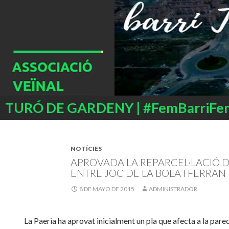
Buscar
TURÓ DE GARDENY | #FemBarriFe
SALTAR
AL
CONTENIDO
NOTÍCIES
APROVADA LA REPARCEL·LACIÓ 
ENTRE JOC DE LA BOLA I FERRAN
8 DE MAYO DE 2015
ADMINISTRADOR
La Paeria ha aprovat inicialment un pla que afecta a la parec