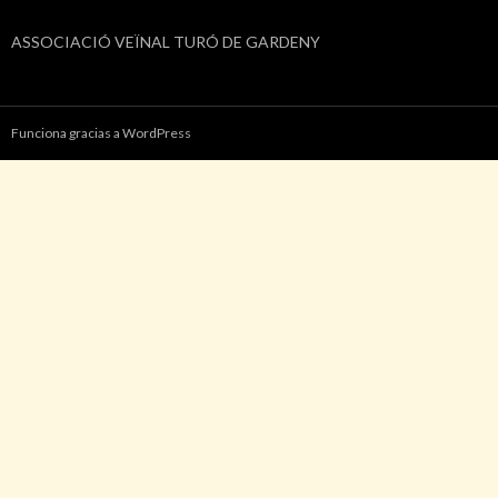
ASSOCIACIÓ VEÏNAL TURÓ DE GARDENY
Funciona gracias a WordPress