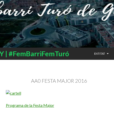
SALTAR AL CO
 | #FemBarriFemTuró
ENTITAT
AA0 FESTA MAJOR 2016
Programa de la Festa Major